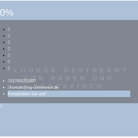
0%
:LOUNGE GESTREAMT
VON RABEN UND
017655252607
STOCKFISCH
kontakt@ag-conference.de
Kontaktieren Sie uns!