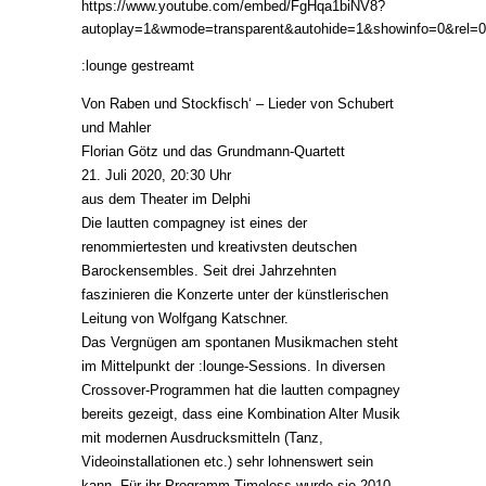
https://www.youtube.com/embed/FgHqa1biNV8?
autoplay=1&wmode=transparent&autohide=1&showinfo=0&rel=0
:lounge gestreamt
Von Raben und Stockfisch‘ – Lieder von Schubert
und Mahler
Florian Götz und das Grundmann-Quartett
21. Juli 2020, 20:30 Uhr
aus dem Theater im Delphi
Die lautten compagney ist eines der
renommiertesten und kreativsten deutschen
Barockensembles. Seit drei Jahrzehnten
faszinieren die Konzerte unter der künstlerischen
Leitung von Wolfgang Katschner.
Das Vergnügen am spontanen Musikmachen steht
im Mittelpunkt der :lounge-Sessions. In diversen
Crossover-Programmen hat die lautten compagney
bereits gezeigt, dass eine Kombination Alter Musik
mit modernen Ausdrucksmitteln (Tanz,
Videoinstallationen etc.) sehr lohnenswert sein
kann. Für ihr Programm Timeless wurde sie 2010