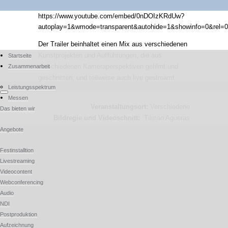
https://www.youtube.com/embed/0nDOIzKRdUw?
autoplay=1&wmode=transparent&autohide=1&showinfo=0&rel=0
Der Trailer beinhaltet einen Mix aus verschiedenen
Kunstprojekten und Auﬀührungen, die aus
Startseite
verschiedenen Kameraperspektiven gefilmt und
Zusammenarbeit
geschnitten, und teilweise auch live gestreamt
Leistungsspektrum
wurden.
Messen
Veranstaltungsort:
Verschiedene
Das bieten wir
Bildregie und Videoschnitt:
Tilman Agueras
Angebote
Zurück zur Projektseite
Festinstalltion
Vorheriges Projekt
Livestreaming
Nächstes Projekt
Videocontent
Webconferencing
Audio
NDI
Postproduktion
Aufzeichnung
AG-Conference © 2026. All rights reserved.