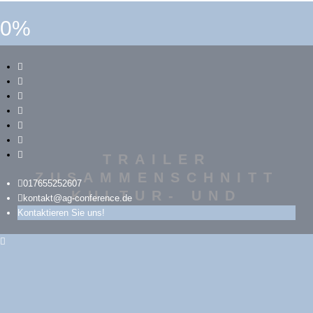
0%
TRAILER
ZUSAMMENSCHNITT
017655252607
KULTUR- UND
kontakt@ag-conference.de
KUNSTSTREAMS
Kontaktieren Sie uns!