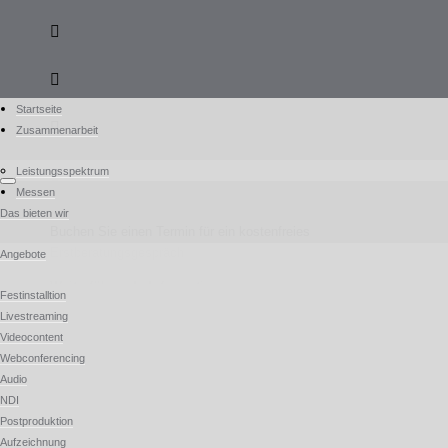
Startseite
Zusammenarbeit
Leistungsspektrum
Messen
Das bieten wir
Buchen Sie einen Termin für ein kostenfreies
Erstberatungsgespräch
Angebote
Weiterführende Informationen
Festinstalltion
Livestreaming
Videocontent
Impressum
Webconferencing
Audio
NDI
Datenschutzerklärung
Postproduktion
Aufzeichnung